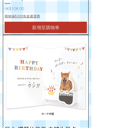
價格
HK$108.00
購物滿$300免速遞運費
新增至購物車