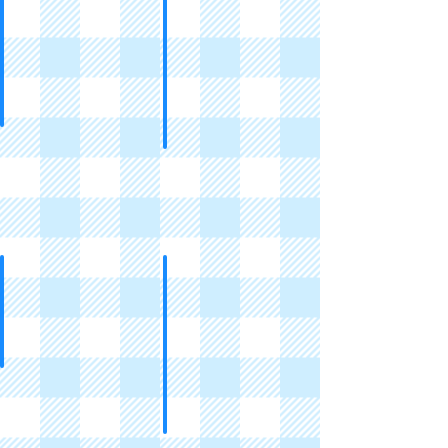
心意祝福卡
禮盒及爆炸盒
Greeting
Photobox
Cards
立體機關
貼紙及紙藝裝飾
Pop-
Stickers
ups
and
Paper
Flakes