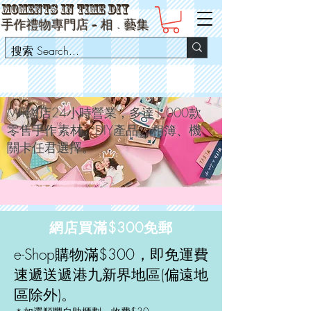
Moments in Time DIY
手作禮物專門店 -
相
﹒
藝集
MIT網店24小時營業，多達1,000款
零售手作素材、DIY產品、相簿、機
關卡任君選擇。
網店買滿$300免郵
e-Shop購物滿$300，即免運費
速遞送遞港九新界地區(偏遠地
區除外)。