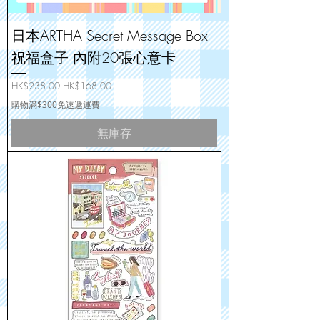
日本ARTHA Secret Message Box -
祝福盒子 內附20張心意卡
一般價格
促銷價格
HK$238.00
HK$168.00
購物滿$300免速遞運費
無庫存