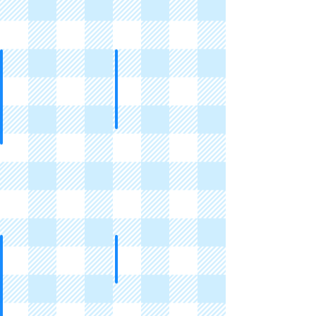
和紙膠帶MT
字母貼紙
Masking
Alphabet
Tapes
Stickers
DIY手作卡紙
相角
Scrapbook
Photo
Paper
Corners