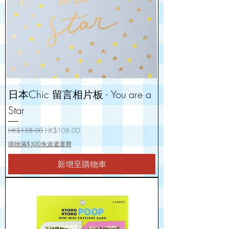
日本Chic 留言相片板 - You are a
Star
一般價格
促銷價格
HK$158.00
HK$108.00
購物滿$300免速遞運費
新增至購物車