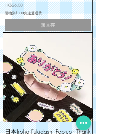
價格
HK$26.00
購物滿$300免速遞運費
無庫存
日本Iroha Fukidashi Pop-up - Thank