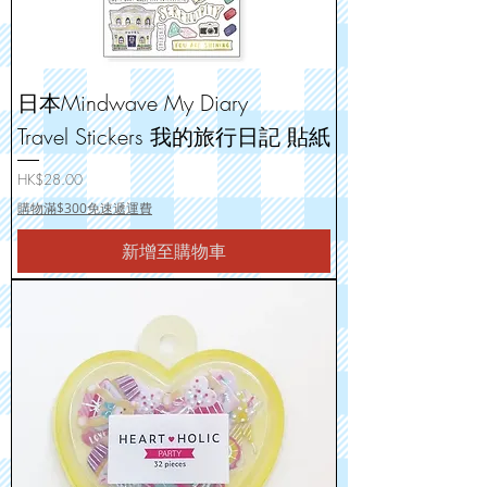
日本Mindwave My Diary
Travel Stickers 我的旅行日記 貼紙
價格
HK$28.00
購物滿$300免速遞運費
新增至購物車