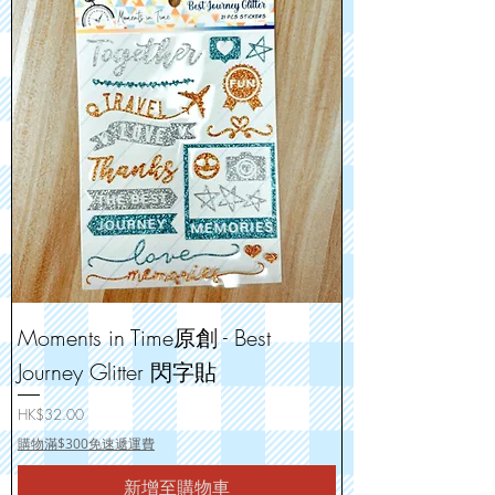
Moments in Time原創 - Best
Journey Glitter 閃字貼
價格
HK$32.00
購物滿$300免速遞運費
新增至購物車