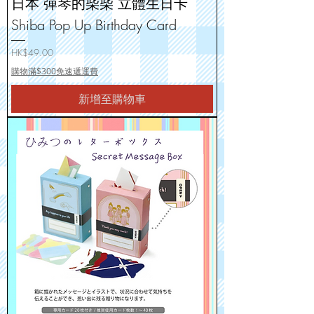
日本 彈琴的柴柴 立體生日卡
Shiba Pop Up Birthday Card
價格
HK$49.00
購物滿$300免速遞運費
新增至購物車