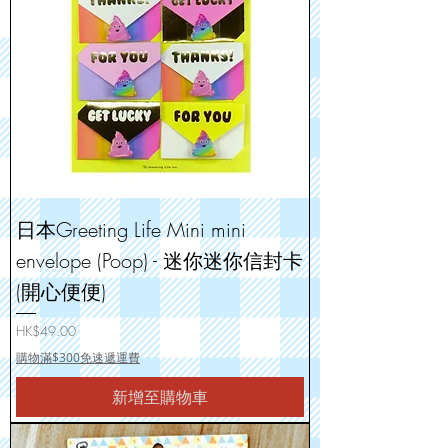
日本Greeting Life Mini mini
envelope (Poop) - 迷你迷你信封卡
(開心便便)
價格
HK$49.00
購物滿$300免速遞運費
新增至購物車