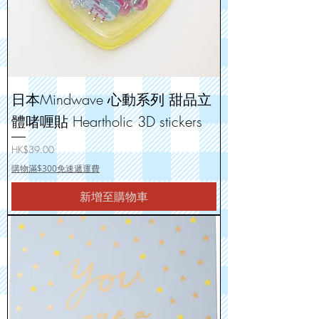
日本Mindwave 心動系列 甜品立
體啫喱貼 Heartholic 3D stickers
價格
HK$39.00
購物滿$300免速遞運費
新增至購物車