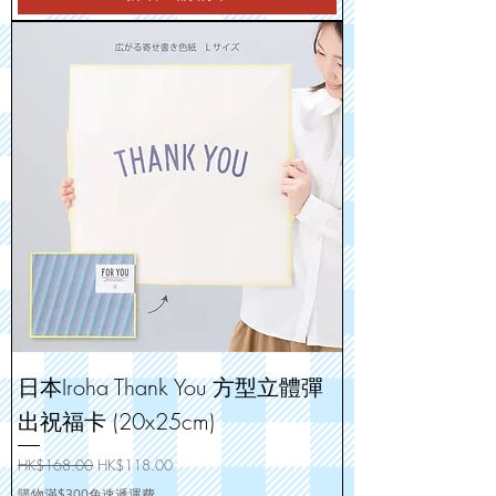
日本Iroha Thank You 方型立體彈
出祝福卡 (20x25cm)
一般價格
促銷價格
HK$168.00
HK$118.00
購物滿$300免速遞運費