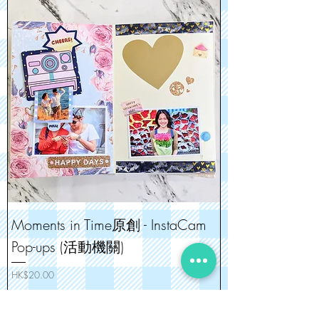
Moments in Time原創 - InstaCam
Pop-ups (活動機關)
價格
HK$20.00
購物滿$300免速遞運費