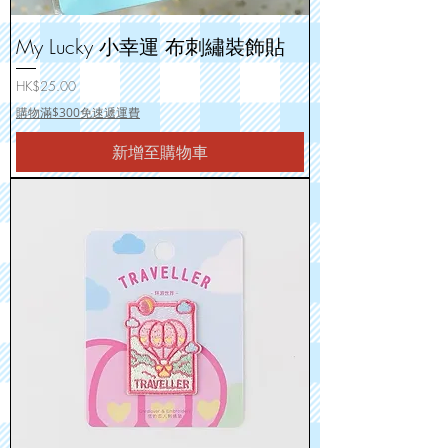
My Lucky 小幸運 布刺繡裝飾貼
價格
HK$25.00
購物滿$300免速遞運費
新增至購物車