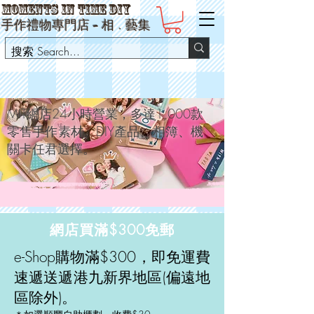
Moments in Time DIY
手作禮物專門店 -
相
﹒
藝集
MIT網店24小時營業，多達1,000款
零售手作素材、DIY產品、相簿、機
關卡任君選擇。
網店買滿$300免郵
e-Shop購物滿$300，即免運費
速遞送遞港九新界地區(偏遠地
區除外)。