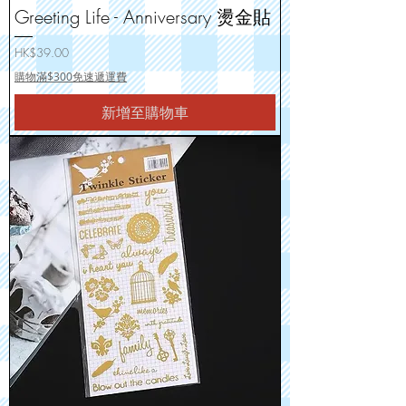
Greeting Life - Anniversary 燙金貼
價格
HK$39.00
購物滿$300免速遞運費
新增至購物車