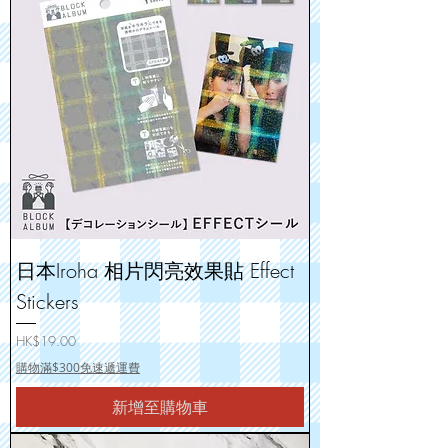
日本Iroha 相片閃亮效果貼 Effect
Stickers
價格
HK$19.00
購物滿$300免速遞運費
新增至購物車