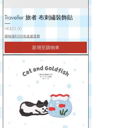
Traveller 旅者 布刺繡裝飾貼
價格
HK$25.00
購物滿$300免速遞運費
新增至購物車