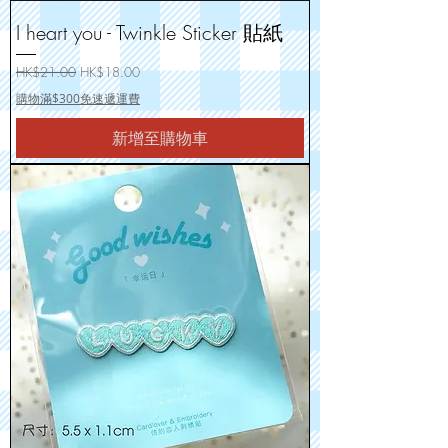
I heart you - Twinkle Sticker 貼紙
一般價格
促銷價格
HK$21.00
HK$18.00
購物滿$300免速遞運費
新增至購物車