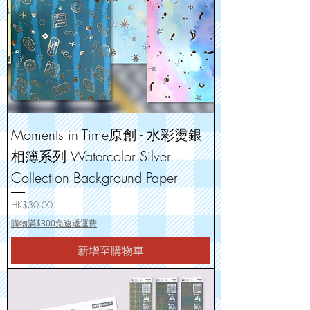
Moments in Time原創 - 水彩燙銀
相簿系列 Watercolor Silver
Collection Background Paper
價格
HK$30.00
購物滿$300免速遞運費
新增至購物車