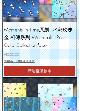
Moments in Time原創 - 水彩玫瑰
金 相簿系列 Watercolor Rose
Gold CollectionPaper
價格
HK$30.00
購物滿$300免速遞運費
新增至購物車