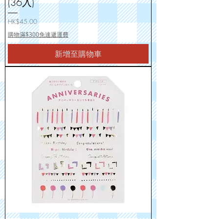
(36入)
價格
HK$45.00
購物滿$300免速遞運費
新增至購物車