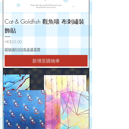
Cat & Goldfish 觀魚喵 布刺繡裝
飾貼
價格
HK$25.00
購物滿$300免速遞運費
新增至購物車