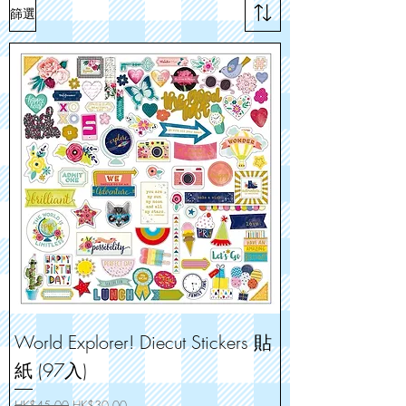
篩選
World Explorer! Diecut Stickers 貼
紙 (97入)
一般價格
促銷價格
HK$45.00
HK$30.00