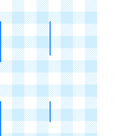
和紙膠帶MT
字母貼紙
Masking
Alphabet
Tapes
Stickers
DIY手作卡紙
相角
Scrapbook
Photo
Paper
Corners