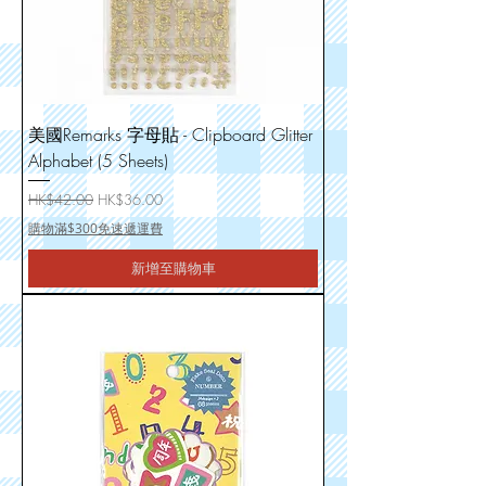
美國Remarks 字母貼 - Clipboard Glitter
Alphabet (5 Sheets)
一般價格
促銷價格
HK$42.00
HK$36.00
購物滿$300免速遞運費
新增至購物車