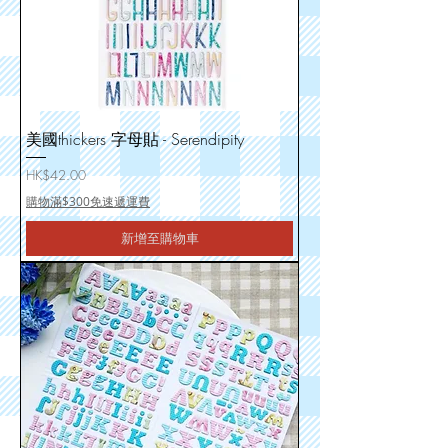
美國thickers 字母貼 - Serendipity
價格
HK$42.00
購物滿$300免速遞運費
新增至購物車