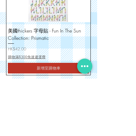
美國thickers 字母貼 - Fun In The Sun
Collection: Prismatic
價格
HK$42.00
購物滿$300免速遞運費
新增至購物車
1
/
1
你或會喜歡的 Guess you will like
下單訂製3-5日
下單訂製3-5日