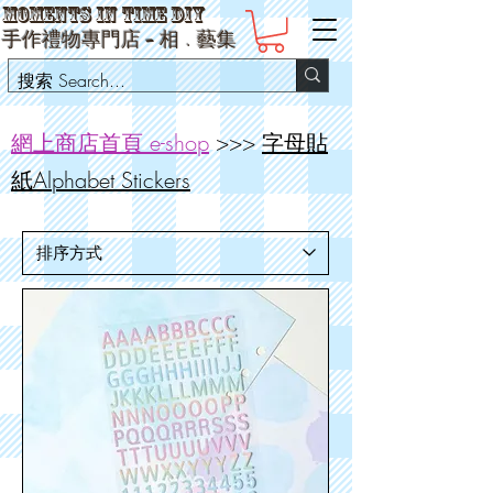
Moments in Time DIY
手作禮物專門店 -
相
﹒
藝集
網上商店首頁 e-shop
>>>
字母貼
紙Alphabet Stickers