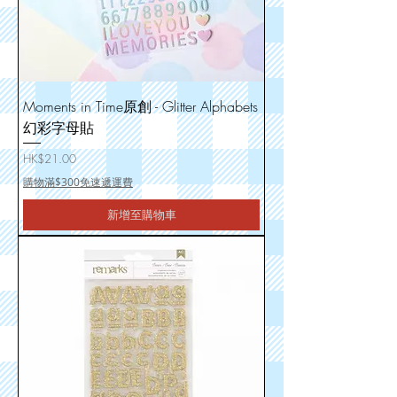
Moments in Time原創 - Glitter Alphabets
幻彩字母貼
價格
HK$21.00
購物滿$300免速遞運費
新增至購物車