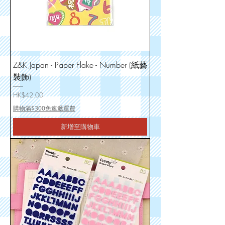
Z&K Japan - Paper Flake - Number (紙藝
裝飾)
價格
HK$42.00
購物滿$300免速遞運費
新增至購物車