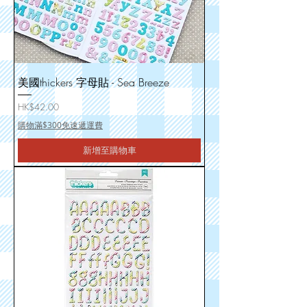
美國thickers 字母貼 - Sea Breeze
價格
HK$42.00
購物滿$300免速遞運費
新增至購物車