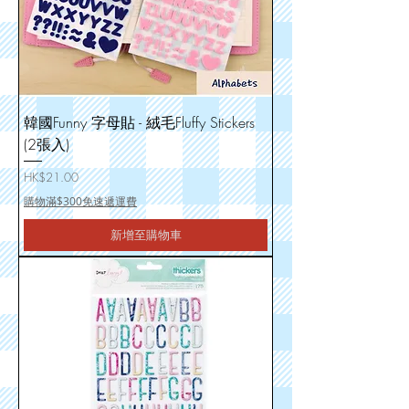
韓國Funny 字母貼 - 絨毛Fluffy Stickers
(2張入)
價格
HK$21.00
購物滿$300免速遞運費
新增至購物車