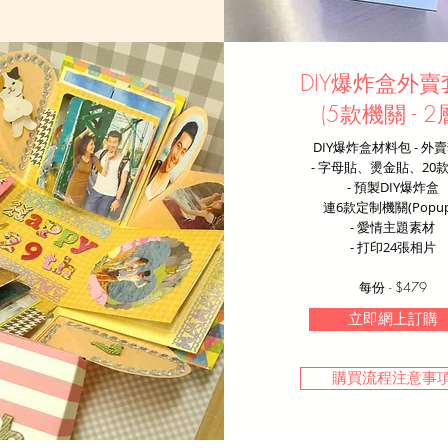
DIY爆炸盒外賣
(
5款機關 - 2
​DIY爆炸盒材料包 - 外
- 字母貼、燙金貼、20
- 預製DIY爆炸盒
連6款定制機關(Popup
- 愛情主題素材
​- 打印24張相片
每份 - $479
立即網上訂購
購買流程注意事