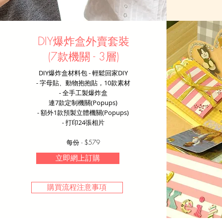
DIY爆炸盒外賣套裝
(7款機關 - 3層)
​DIY爆炸盒材料包 - 輕鬆​回家DIY
- 字母貼、動物抱抱貼，10款素材
- 全手工製爆炸盒
連7款定制機關(Popups)
- 額外1款預製立體機關(Popups)
​- 打印24張相片
每份 - $579
立即網上訂購
購買流程注意事項