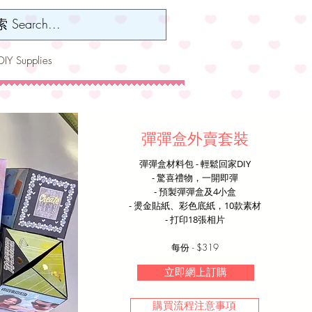
 Supplies
彈彈盒外賣套裝
​彈彈盒材料包 - 輕鬆​回家DIY
- 驚喜禮物，一開即彈
- 預製彈彈盒及4小盒
- 燙金貼紙、彩色底紙，10款素材
​- 打印18張相片
每份 - $319
立即網上訂購
購買流程注意事項