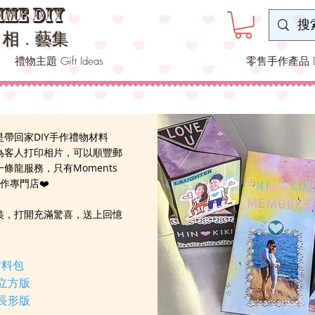
ime DIY
-
相
﹒
藝集
禮物主題 Gift Ideas
零售手作產品 DIY
帶回家DIY手作禮物材料
為客人打印相片，可以順豐郵
條龍服務，只有Moments
e手作專門店❤️
裝，打開充滿驚喜，送上回憶
。
材料包
 立方版
 長形版