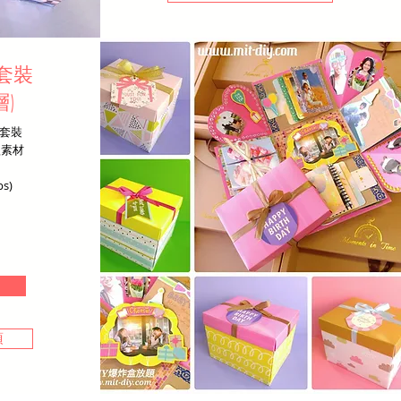
套裝
層
)
賣套裝
款素材
s)
項