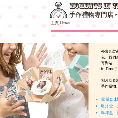
Moments in T
手作禮物專門店 
主頁 Home
外賣套裝是
包。我們
寄到站，一
in Tim
相片盒套
手作禮物
彈彈盒 
爆炸盒 -
爆炸盒 -