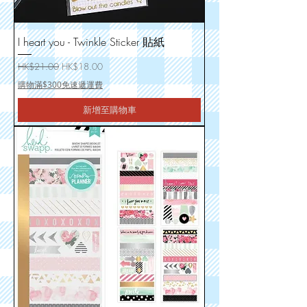
I heart you - Twinkle Sticker 貼紙
一般價格
促銷價格
HK$21.00
HK$18.00
購物滿$300免速遞運費
新增至購物車