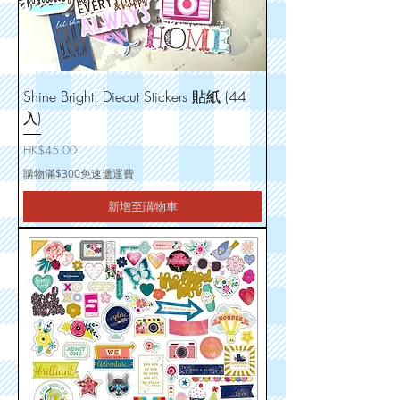
Shine Bright! Diecut Stickers 貼紙 (44
入)
價格
HK$45.00
購物滿$300免速遞運費
新增至購物車