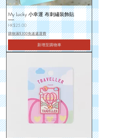
My Lucky 小幸運 布刺繡裝飾貼
價格
HK$25.00
購物滿$300免速遞運費
新增至購物車