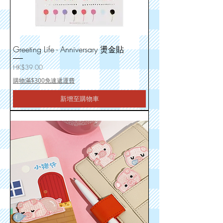
Greeting Life - Anniversary 燙金貼
價格
HK$39.00
購物滿$300免速遞運費
新增至購物車