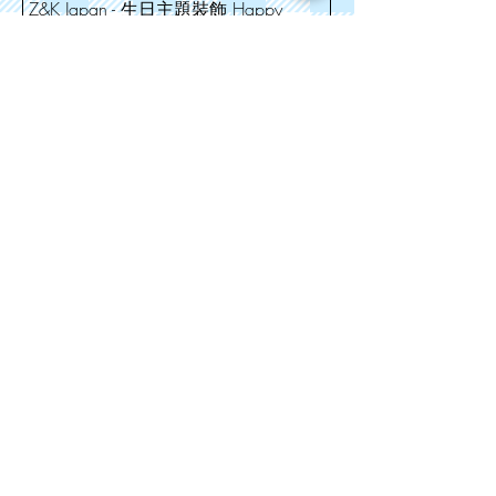
Z&K Japan - 生日主題裝飾 Happy
Birthday Decoration (Golden Black 黑金
色)
價格
HK$45.00
購物滿$300免速遞運費
新增至購物車