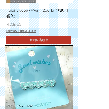
Heidi Swapp - Washi Booklet 貼紙 (4
張入)
價格
HK$36.00
購物滿$300免速遞運費
新增至購物車