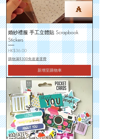
婚紗禮服 手工立體貼 Scrapbook
Stickers
價格
HK$36.00
購物滿$300免速遞運費
新增至購物車