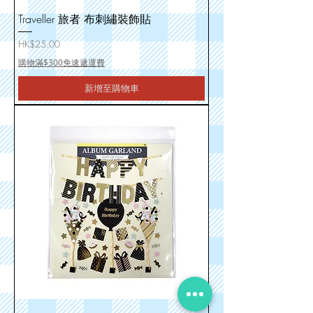
Traveller 旅者 布刺繡裝飾貼
價格
HK$25.00
購物滿$300免速遞運費
新增至購物車