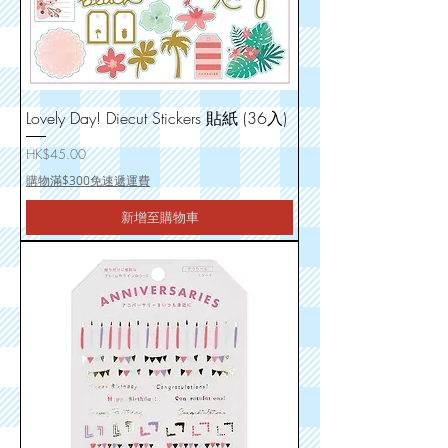
Lovely Day! Diecut Stickers 貼紙 (36入)
價格
HK$45.00
購物滿$300免速遞運費
新增至購物車