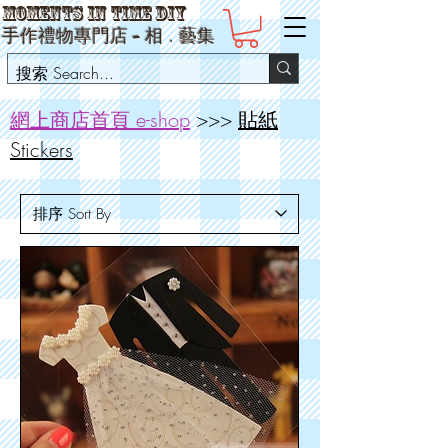
Moments in Time DIY
手作禮物專門店 -
相
﹒
藝集
網上商店首頁 e-shop
>>>
貼紙
Stickers