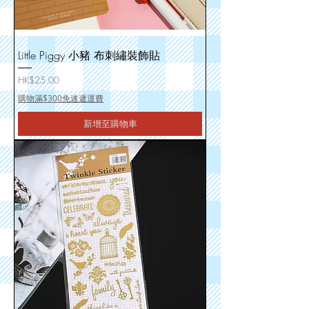
Little Piggy 小豬 布刺繡裝飾貼
價格
HK$25.00
購物滿$300免速遞運費
新增至購物車