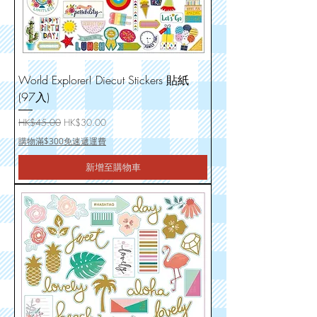
World Explorer! Diecut Stickers 貼紙
(97入)
一般價格
促銷價格
HK$45.00
HK$30.00
購物滿$300免速遞運費
新增至購物車