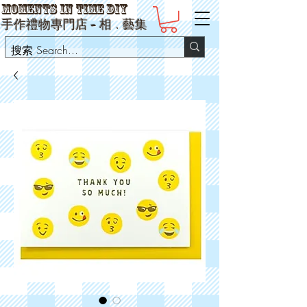
Moments in Time DIY
手作禮物專門店 -
相
﹒
藝集