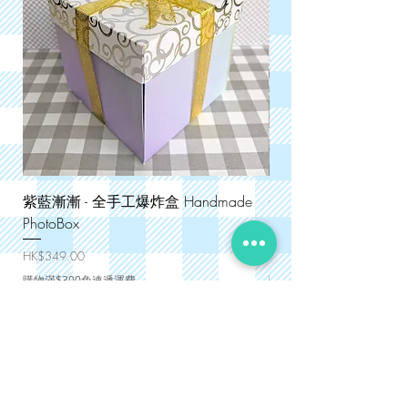
紫藍漸漸 - 全手工爆炸盒 Handmade
金絲格格 - 全手工爆炸盒
PhotoBox
PhotoBox
價格
價格
HK$349.00
HK$349.00
購物滿$300免速遞運費
購物滿$300免速遞運費
網頁捷徑
零售手作產品 DIY Supplies
禮物主題 DIY Gift Ideas