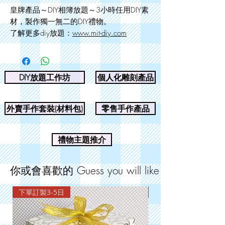
皇牌產品～DIY相簿放題～3小時任用DIY素
材，製作獨一無二的DIY禮物。
了解更多diy放題：
www.mit-diy.com
DIY放題工作坊
個人化雕刻產品
外賣手作套裝(材料包)
零售手作產品
禮物主題推介
你或會喜歡的 Guess you will like
下單訂製3-5日
下單訂製3-5日