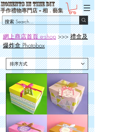
Moments in Time DIY
手作禮物專門店 -
相
﹒
藝集
網上商店首頁 e-shop
>>>
禮盒及
爆炸盒 Photobox