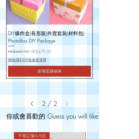
DIY爆炸盒(長形版)外賣套裝(材料包)
PhotoBox DIY Package
一般價格
促銷價格
HK$649.00
HK$479.00
購物滿$300免速遞運費
新增至購物車
2
/
2
你或會喜歡的 Guess you will like
下單訂製3-5日
下單訂製3-5日