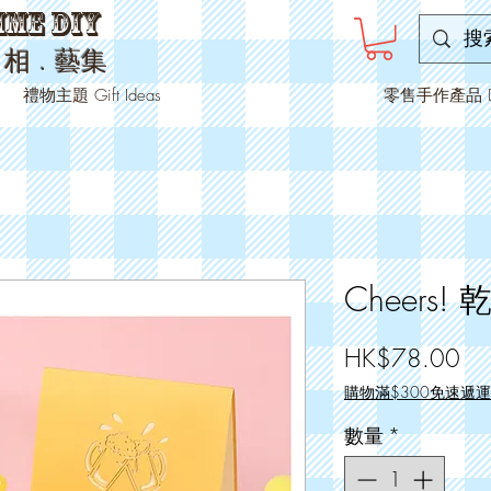
ime DIY
-
相
﹒
藝集
禮物主題 Gift Ideas
零售手作產品 DIY
Cheers!
價
HK$78.00
格
購物滿$300免速遞
數量
*