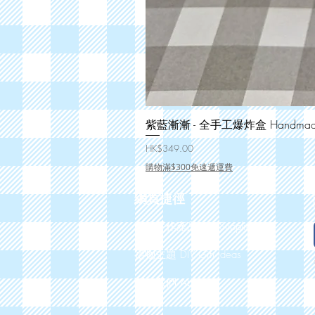
紫藍漸漸 - 全手工爆炸盒 Handmade 
價格
HK$349.00
購物滿$300免速遞運費
網頁捷徑
零售手作產品 DIY Supplies
禮物主題 DIY Gift Ideas
關於我們 About Us