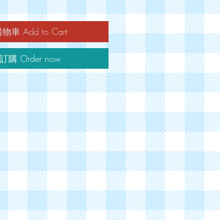
車 Add to Cart
購 Order now