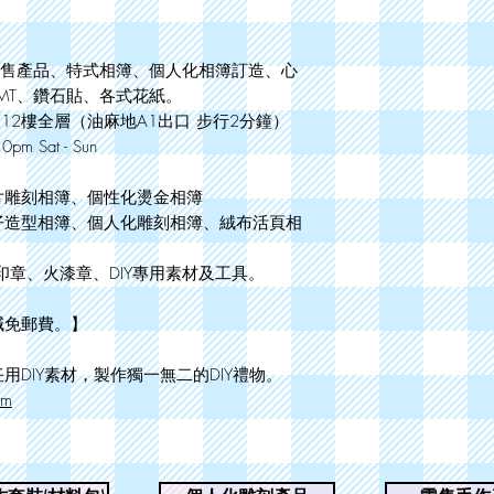
款零售產品、特式相簿、個人化相簿訂造、心
MT、鑽石貼、各式花紙。
12樓全層（油麻地A1出口 步行2分鐘）
pm Sat - Sun
片雕刻相簿、個性化燙金相簿
仔造型相簿、個人化雕刻相簿、絨布活頁相
印章、火漆章、DIY專用素材及工具。
減免郵費。】
用DIY素材，製作獨一無二的DIY禮物。
om