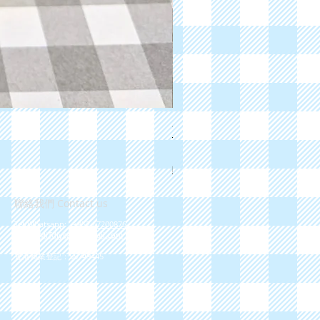
金絲格格 - 全手工爆炸盒 Handma
價格
HK$349.00
購物滿$300免速遞運費
聯絡我們 Contact us
​Tel/Whatsapp:
+852
67200876
Email:
MiTdiycafe@gmail.com
​香港商業登記：55749445