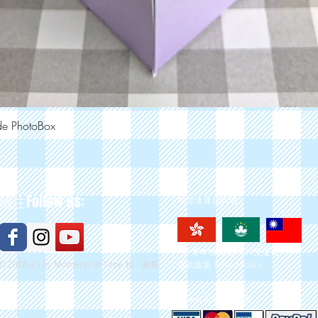
PhotoBox
快速瀏覽
Follow us:
順豐速運目的地：
關注
*香港本地買滿$300免運費
© 2016-23 by Moments in Time
退款政策 Refund Policy
相．藝集
We Accept 我們接受：