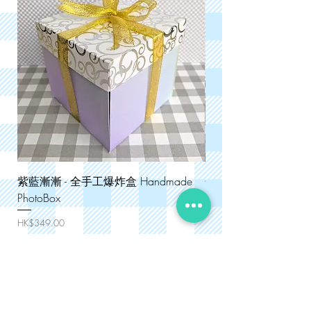
紫藍漸漸 - 全手工爆炸盒 Handmade
金絲格格 - 全手工爆炸盒
PhotoBox
PhotoBox
價格
價格
HK$349.00
HK$349.00
購物滿$300免速遞運費
購物滿$300免速遞運費
網頁捷徑
零售手作產品 DIY Supplies