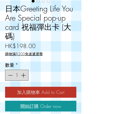
日本Greeting Life You
Are Special pop-up
card 祝福彈出卡 (大
碼)
價
HK$198.00
格
購物滿$300免速遞運費
數量
*
加入購物車 Add to Cart
開始訂購 Order now