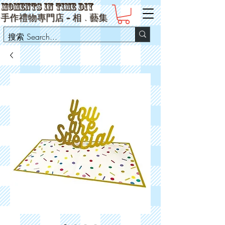
Moments in Time DIY
手作禮物專門店 -
相
﹒
藝集