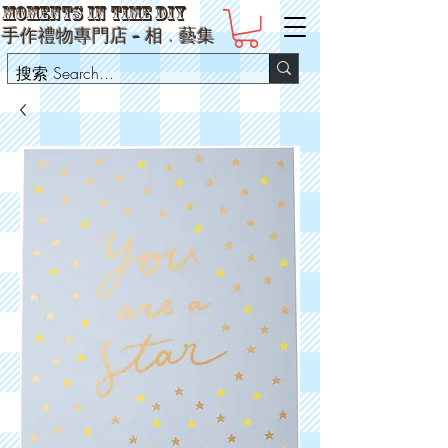
Moments in Time DIY
手作禮物專門店 -
相
﹒
藝集