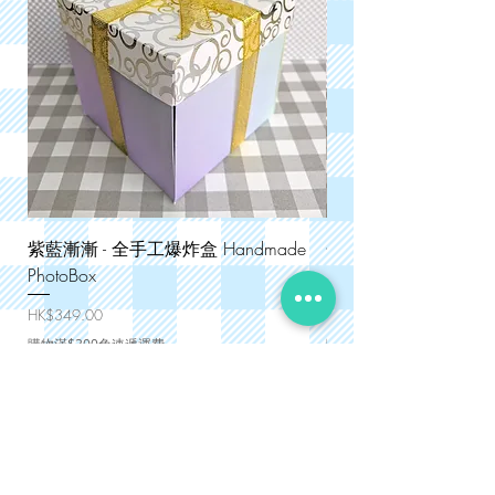
紫藍漸漸 - 全手工爆炸盒 Handmade
金絲格格 - 全手工爆炸盒
PhotoBox
PhotoBox
價格
價格
HK$349.00
HK$349.00
購物滿$300免速遞運費
購物滿$300免速遞運費
網頁捷徑
零售手作產品 DIY Supplies
禮物主題 DIY Gift Ideas