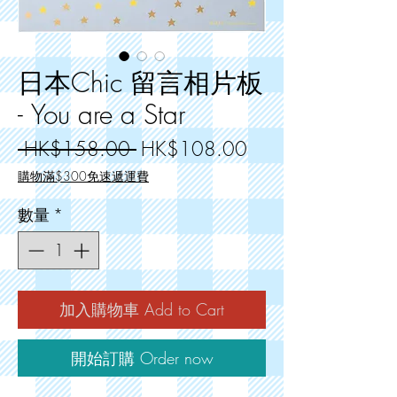
日本Chic 留言相片板
- You are a Star
一
促
 HK$158.00 
HK$108.00
般
銷
購物滿$300免速遞運費
價
價
數量
*
格
格
加入購物車 Add to Cart
開始訂購 Order now